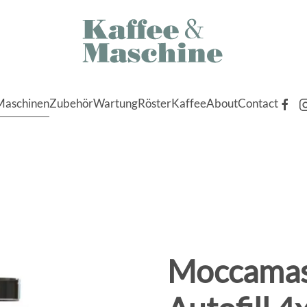
Maschinen
Zubehör
Wartung
Röster
Kaffee
About
Contact
Moccamas