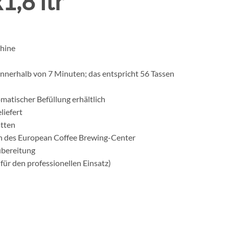
1,8 ltr
chine
 innerhalb von 7 Minuten; das entspricht 56 Tassen
matischer Befüllung erhältlich
liefert
atten
en des European Coffee Brewing-Center
ubereitung
 für den professionellen Einsatz)